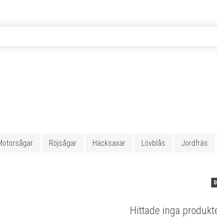
Motorsågar
Röjsågar
Häcksaxar
Lövblås
Jordfräs
0
Hittade inga produkt