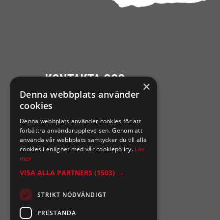
KONTAKTA OSS
×
Denna webbplats använder
Ångra mitt köp
cookies
Denna webbplats använder cookies för att
0921-102 09
förbättra användarupplevelsen. Genom att
support@sixtennilssons.com
använda vår webbplats samtycker du till alla
cookies i enlighet med vår cookiepolicy.
Läs
Malmgatan 10 ,961 67 Boden
mer
VISA ALLA PARTNERS
(1503) →
STRIKT NÖDVÄNDIGT
PRESTANDA