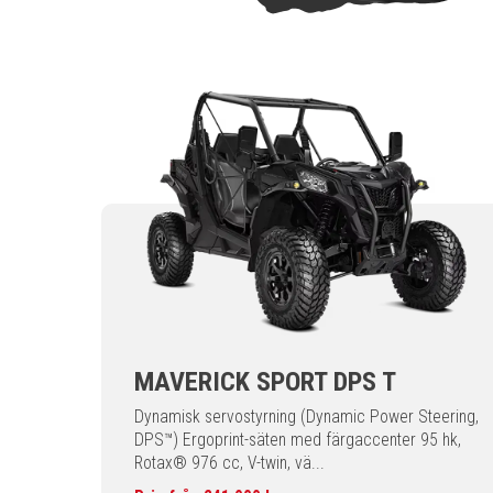
MAVERICK SPORT DPS T
Dynamisk servostyrning (Dynamic Power Steering,
DPS™) Ergoprint-säten med färgaccenter 95 hk,
Rotax® 976 cc, V-twin, vä...