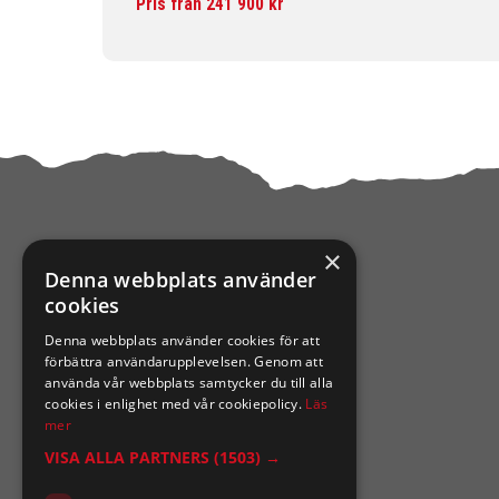
Pris från 241 900 kr
×
Denna webbplats använder
KONTAKTA OSS
cookies
Denna webbplats använder cookies för att
Ångra mitt köp
förbättra användarupplevelsen. Genom att
använda vår webbplats samtycker du till alla
0921-102 09
cookies i enlighet med vår cookiepolicy.
Läs
mer
support@sixtennilssons.com
VISA ALLA PARTNERS
(1503) →
Malmgatan 10 ,961 67 Boden