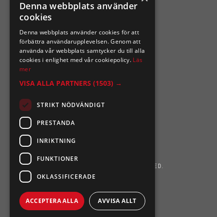
Denna webbplats använder
cookies
SIXTEN NILSSONS
Denna webbplats använder cookies för att
Organisationsnummer 556164-2652
förbättra användarupplevelsen. Genom att
använda vår webbplats samtycker du till alla
cookies i enlighet med vår cookiepolicy.
Läs
mer
VISA ALLA PARTNERS
(1503) →
STRIKT NÖDVÄNDIGT
PRESTANDA
INRIKTNING
FUNKTIONER
SIXTEN NILSSONS 2026. ALL RIGHTS RESERVED.
OKLASSIFICERADE
POWERED BY EMPORI CMS
ACCEPTERA ALLA
AVVISA ALLT