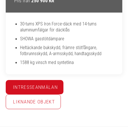
Pris från
250 900 KR
30-tums XPS Iron Force-däck med 14-tums
aluminiumfälgar för däcklås
SHOWA gasstötdämpare
Heltäckande bukskydd, främre stötfångare,
fotbrunnsskydd, A-armsskydd, handtagsskydd
1588 kg vinsch med syntetlina
INTRESSEANMÄLAN
LIKNANDE OBJEKT