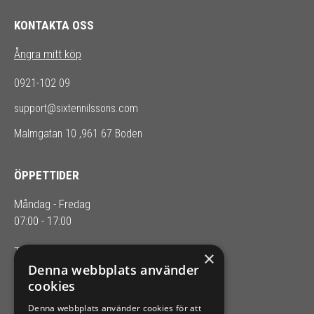
KONTAKTA OSS
Ångra mitt köp
0921-102 09
support@sixtennilssons.com
Malmgatan 10 ,961 67 Boden
ÖPPETTIDER
Måndag - Fredag
07:00 - 17:00
Telefontider: 08.00-16.00
×
Denna webbplats använder
cookies
SIXTEN NILSSONS
Denna webbplats använder cookies för att