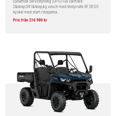
Dynamisk servostyrning (DPS) Full värmare
2&nbsp;041&nbsp;kg vinsch med linstyrrulle RF DESS-
nyckel med start-/stoppkna...
Pris från 216 900 kr