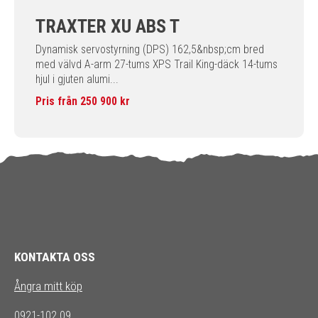
TRAXTER XU ABS T
Dynamisk servostyrning (DPS) 162,5&nbsp;cm bred
med välvd A-arm 27-tums XPS Trail King-däck 14-tums
hjul i gjuten alumi...
Pris från 250 900 kr
KONTAKTA OSS
Ångra mitt köp
0921-102 09