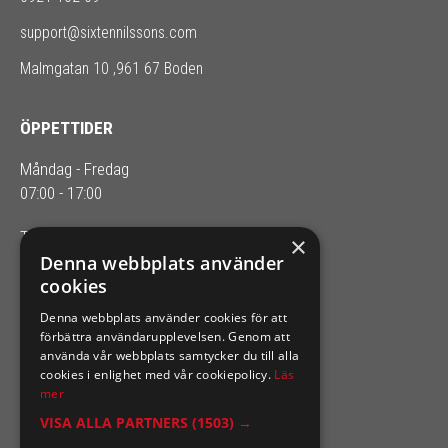
support@sixtennilssons.com
Malmgatan 10 ,961 67 Boden
ÖPPETTIDER
Måndag - Fredag
07:00 - 17:00
Telefontider: 08.00-16.00
×
Denna webbplats använder
cookies
SIXTEN NILSSONS
Denna webbplats använder cookies för att
Organisationsnummer 556164-2652
förbättra användarupplevelsen. Genom att
använda vår webbplats samtycker du till alla
cookies i enlighet med vår cookiepolicy.
Läs
mer
VISA ALLA PARTNERS
(1503) →