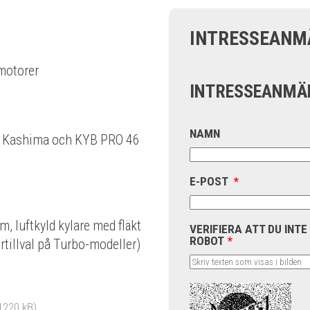
INTRESSEANM
motorer
INTRESSEANMÄ
NAMN
s Kashima och KYB PRO 46
E-POST
*
, luftkyld kylare med fläkt
VERIFIERA ATT DU INTE
ROBOT
*
årtillval på Turbo-modeller)
1220 kB)