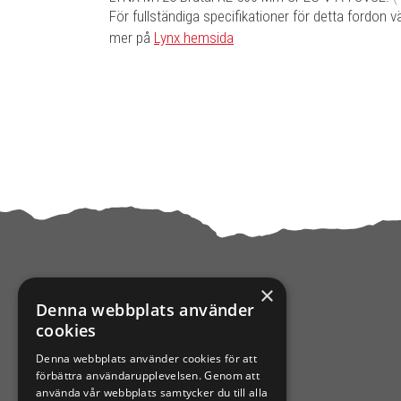
För fullständiga specifikationer för detta fordon v
mer på
Lynx hemsida
×
Denna webbplats använder
KONTAKTA OSS
cookies
Denna webbplats använder cookies för att
Ångra mitt köp
förbättra användarupplevelsen. Genom att
använda vår webbplats samtycker du till alla