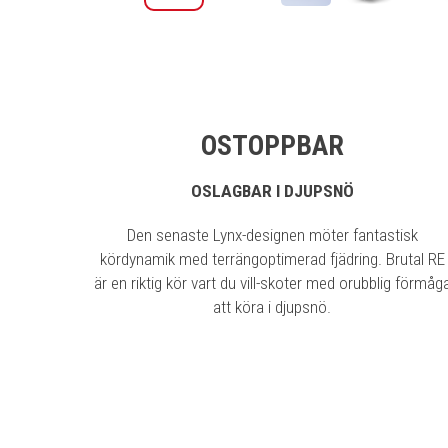
OSTOPPBAR
OSLAGBAR I DJUPSNÖ
Den senaste Lynx-designen möter fantastisk
kördynamik med terrängoptimerad fjädring. Brutal RE
är en riktig kör vart du vill-skoter med orubblig förmåg
att köra i djupsnö.