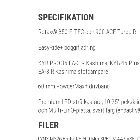
SPECIFIKATION
Rotax® 850 E-TEC och 900 ACE Turbo R-
EasyRide+ boggifjädring
KYB PRO 36 EA-3 R Kashima, KYB 46 Plu
EA-3 R Kashima stötdämpare
60 mm PowderMax† drivband
Premium LED-strålkastare, 10,25" pekskärm
och Multi-LinQ-platta, svart färg (endast v
FILER
LYNX MY26 Brutal RE 500 Mm SPEC V A4 SVSE.
(