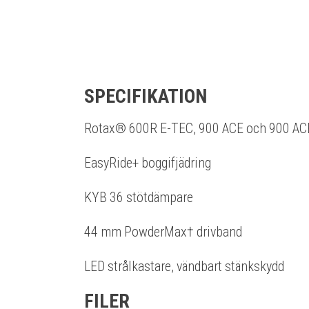
SPECIFIKATION
Rotax® 600R E-TEC, 900 ACE och 900 AC
EasyRide+ boggifjädring
KYB 36 stötdämpare
44 mm PowderMax† drivband
LED strålkastare, vändbart stänkskydd
FILER