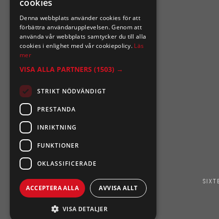
cookies
Denna webbplats använder cookies för att
Ångra mitt köp
förbättra användarupplevelsen. Genom att
använda vår webbplats samtycker du till alla
0921-102 09
cookies i enlighet med vår cookiepolicy.
Läs
mer
support@sixtennilssons.com
VISA ALLA PARTNERS
(1503) →
Malmgatan 10 ,961 67 Boden
STRIKT NÖDVÄNDIGT
PRESTANDA
INRIKTNING
FUNKTIONER
OKLASSIFICERADE
SIXT
ACCEPTERA ALLA
AVVISA ALLT
VISA DETALJER