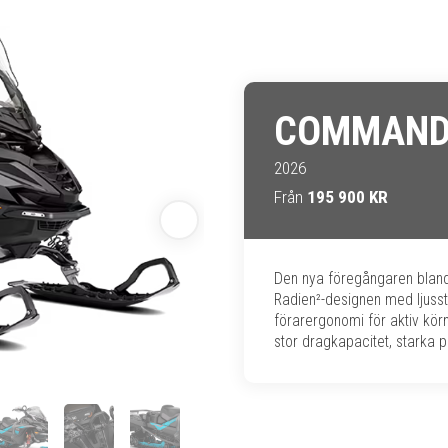
COMMAND
2026
Från
195 900 KR
Den nya föregångaren blan
Radien²-designen med ljusst
förarergonomi för aktiv kö
stor dragkapacitet, starka 