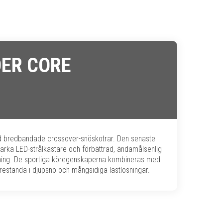
ER CORE
d bredbandade crossover-snöskotrar. Den senaste
arka LED-strålkastare och förbättrad, ändamålsenlig
rning. De sportiga köregenskaperna kombineras med
prestanda i djupsnö och mångsidiga lastlösningar.