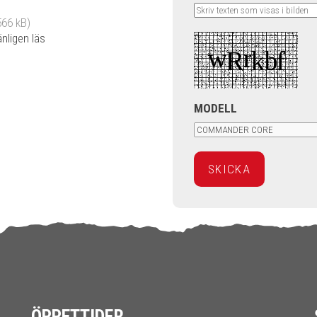
566 kB)
änligen läs
MODELL
ÖPPETTIDER