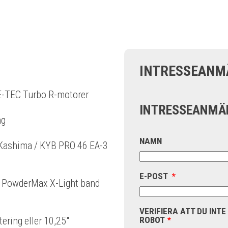
INTRESSEANM
E-TEC Turbo R-motorer
INTRESSEANMÄ
ng
NAMN
Kashima / KYB PRO 46 EA-3
E-POST
*
 PowderMax X-Light band
VERIFIERA ATT DU INTE
ROBOT
*
ering eller 10,25"