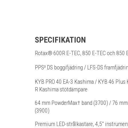
SPECIFIKATION
Rotax® 600R E-TEC, 850 E-TEC och 850 
PPS³ DS boggifjädring / LFS-DS framfjädri
KYB PRO 40 EA-3 Kashima / KYB 46 Plus 
R Kashima stötdämpare
64 mm PowderMax† band (3700) / 76 mm
(3900)
Premium LED-strålkastare, 4,5" instrument