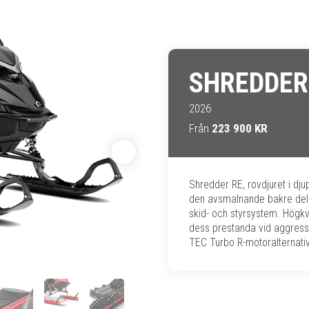
SHREDDER
2026
Från
223 900 KR
Shredder RE, rovdjuret i dju
den avsmalnande bakre dele
skid- och styrsystem. Högk
dess prestanda vid aggress
TEC Turbo R-motoralternativ 