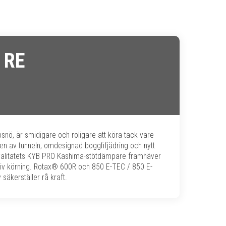
 RE
psnö, är smidigare och roligare att köra tack vare
n av tunneln, omdesignad boggfifjädring och nytt
valitatets KYB PRO Kashima-stötdämpare framhäver
iv körning. Rotax® 600R och 850 E-TEC / 850 E-
säkerställer rå kraft.