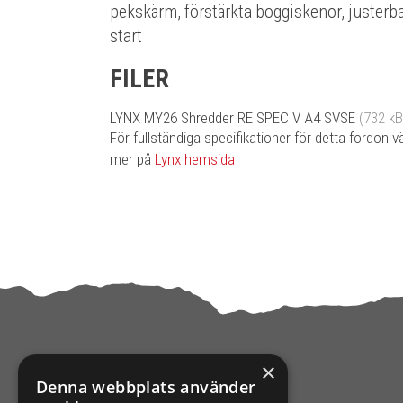
pekskärm, förstärkta boggiskenor, juster
start
FILER
LYNX MY26 Shredder RE SPEC V A4 SVSE
(732 kB
För fullständiga specifikationer för detta fordon v
mer på
Lynx hemsida
×
Denna webbplats använder
KONTAKTA OSS