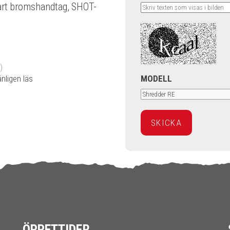
bart bromshandtag, SHOT-
)
änligen läs
MODELL
ÖPPETTIDER