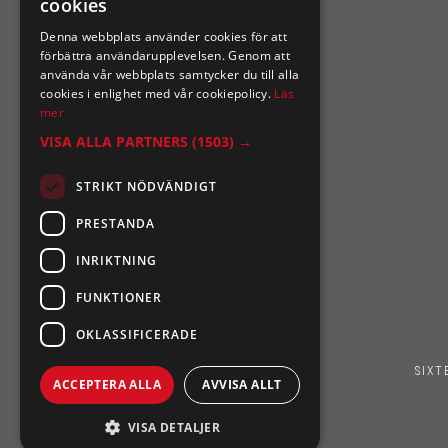
cookies
Denna webbplats använder cookies för att
Ångra mitt köp
förbättra användarupplevelsen. Genom att
använda vår webbplats samtycker du till alla
0921-102 09
cookies i enlighet med vår cookiepolicy.
Läs
mer
support@sixtennilssons.com
VISA ALLA PARTNERS
(1503) →
Malmgatan 10 ,961 67 Boden
STRIKT NÖDVÄNDIGT
PRESTANDA
INRIKTNING
FUNKTIONER
OKLASSIFICERADE
SIXT
ACCEPTERA ALLA
AVVISA ALLT
VISA DETALJER