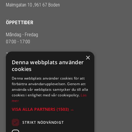
Malmgatan 10 ,961 67 Boden
ÖPPETTIDER
Måndag - Fredag
07:00 - 17:00
Telefontider: 08.00-16.00
×
Denna webbplats använder
cookies
SIXTEN NILSSONS
Denna webbplats använder cookies för att
Organisationsnummer 556164-2652
förbättra användarupplevelsen. Genom att
använda vår webbplats samtycker du till alla
cookies i enlighet med vår cookiepolicy.
Läs
mer
VISA ALLA PARTNERS
(1503) →
STRIKT NÖDVÄNDIGT