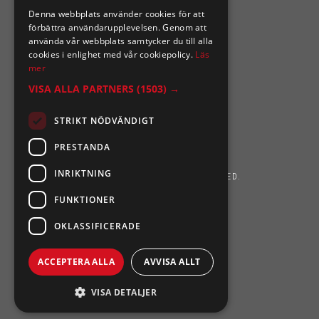
Denna webbplats använder cookies för att
förbättra användarupplevelsen. Genom att
använda vår webbplats samtycker du till alla
cookies i enlighet med vår cookiepolicy.
Läs
mer
VISA ALLA PARTNERS
(1503) →
STRIKT NÖDVÄNDIGT
PRESTANDA
INRIKTNING
SIXTEN NILSSONS 2026. ALL RIGHTS RESERVED.
FUNKTIONER
POWERED BY EMPORI CMS
OKLASSIFICERADE
ACCEPTERA ALLA
AVVISA ALLT
VISA DETALJER