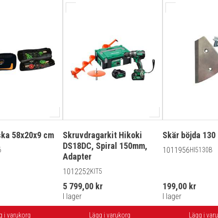
ska 58x20x9 cm
Skruvdragarkit Hikoki
Skär böjda 13
DS18DC, Spiral 150mm,
1011956
6
HI5130B
Adapter
1012252
KIT5
5 799,00 kr
199,00 kr
I lager
I lager
g i varukorg
Lägg i varukorg
Lägg i var