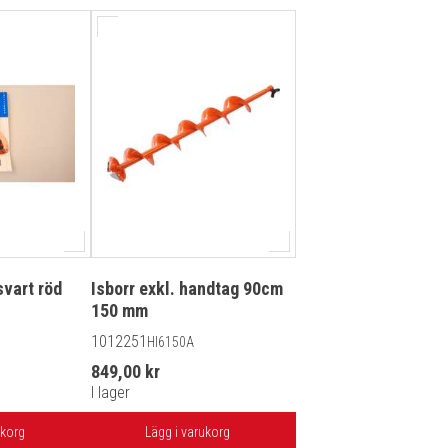
vart röd
Isborr exkl. handtag 90cm
150 mm
1012251
HI6150A
849,00 kr
I lager
ukorg
Lägg i varukorg