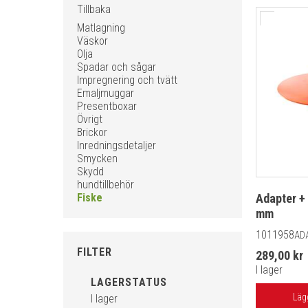
Tillbaka
Matlagning
Väskor
Olja
Spadar och sågar
Impregnering och tvätt
Emaljmuggar
Presentboxar
Övrigt
Brickor
Inredningsdetaljer
Smycken
Skydd
hundtillbehör
Fiske
Adapter +
mm
1011958
AD
FILTER
289,00 kr
I lager
LAGERSTATUS
Läg
I lager