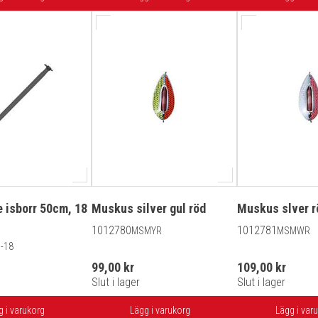
e isborr 50cm, 18
Muskus silver gul röd
Muskus slver r
1012780
1012781
MSMYR
MSMWR
-18
99,00 kr
109,00 kr
Slut i lager
Slut i lager
g i varukorg
Lägg i varukorg
Lägg i var