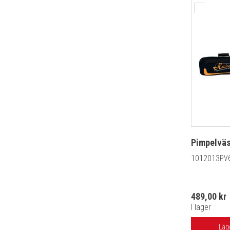
Pimpelvä
1012013
PV
489,00 kr
I lager
Läg