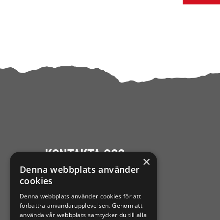
KONTAKTA OSS
×
Denna webbplats använder
Ångra mitt köp
cookies
Denna webbplats använder cookies för att
0921-102 09
förbättra användarupplevelsen. Genom att
support@sixtennilssons.com
använda vår webbplats samtycker du till alla