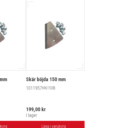
0 mm
Skär böjda 150 mm
1011957
HI6150B
199,00 kr
I lager
ukorg
Lägg i varukorg