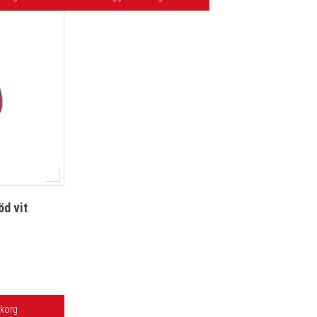
öd vit
ukorg