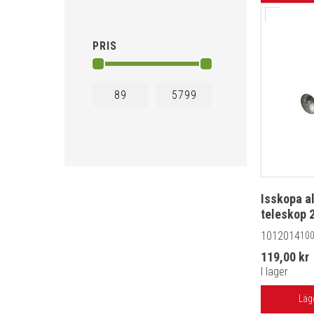
PRIS
Isskopa a
teleskop 
1012014
100
119,00 kr
I lager
Läg