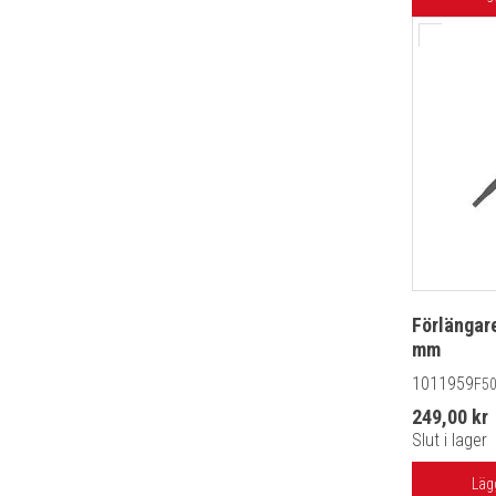
Förlängar
mm
1011959
F50
249,00 kr
Slut i lager
Läg