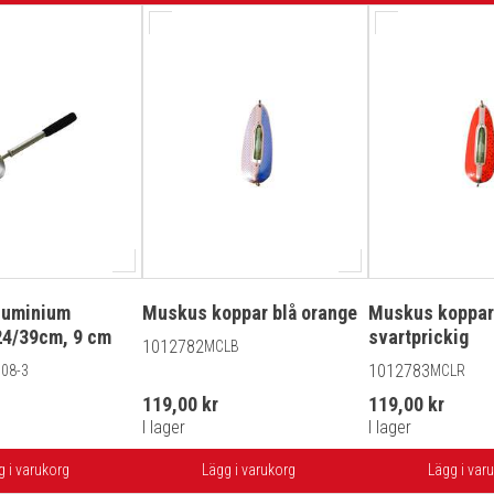
luminium
Muskus koppar blå orange
Muskus koppar
24/39cm, 9 cm
svartprickig
1012782
MCLB
1012783
08-3
MCLR
119,00 kr
119,00 kr
I lager
I lager
g i varukorg
Lägg i varukorg
Lägg i var