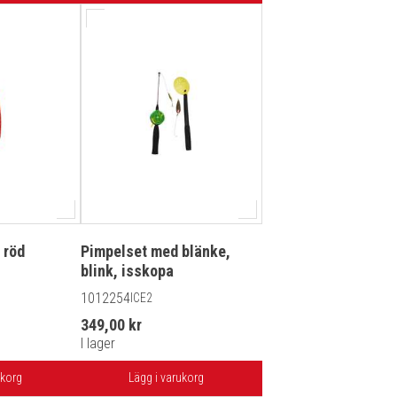
 röd
Pimpelset med blänke,
blink, isskopa
1012254
ICE2
349,00 kr
I lager
ukorg
Lägg i varukorg