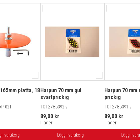
 165mm platta, 18
Harpun 70 mm gul
Harpun 70 mm s
svartprickig
prickig
1012785
1012786
AP-021
392 s
391 s
89,00 kr
89,00 kr
I lager
I lager
g i varukorg
Lägg i varukorg
Lägg i var