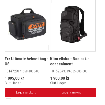
Fxr Ultimate helmet bag -
Klim väska - Nac pak -
OS
concealment
1014729
1015234
171660-1000-00
3319-005-000-000
1 095,00 kr
1 900,00 kr
Slut i lager
Slut i lager
Lägg i varukorg
Lägg i varukorg