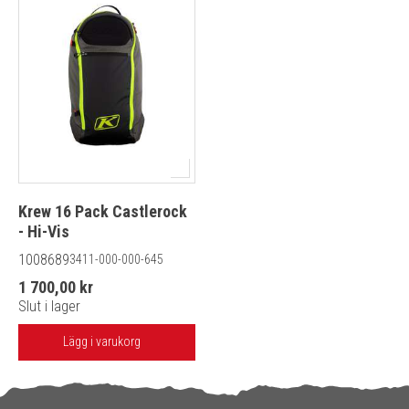
Krew 16 Pack Castlerock
- Hi-Vis
1008689
3411-000-000-645
1 700,00 kr
Slut i lager
Lägg i varukorg