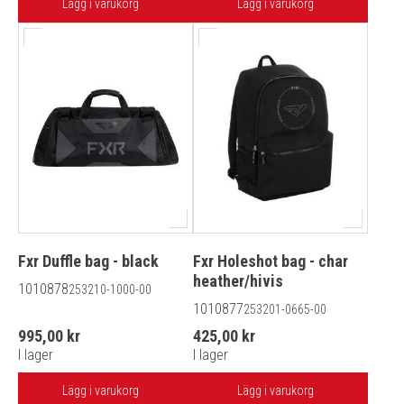
Lägg i varukorg
Lägg i varukorg
Fxr Duffle bag - black
Fxr Holeshot bag - char
heather/hivis
1010878
253210-1000-00
1010877
253201-0665-00
995,00 kr
425,00 kr
I lager
I lager
Lägg i varukorg
Lägg i varukorg