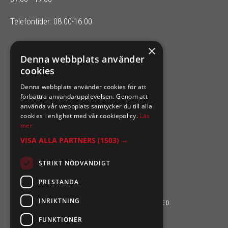
Telefontider: 08.00-16.00
×
SIXTEN NILSSONS
Denna webbplats använder
cookies
Organisationsnummer 556164-2652
Denna webbplats använder cookies för att
förbättra användarupplevelsen. Genom att
använda vår webbplats samtycker du till alla
cookies i enlighet med vår cookiepolicy.
Läs
mer
VISA ALLA PARTNERS
(1503) →
STRIKT NÖDVÄNDIGT
PRESTANDA
INRIKTNING
SIXTEN NILSSONS 2026. ALL RIGHTS RESERVED.
FUNKTIONER
POWERED BY EMPORI CMS