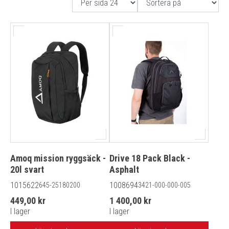
Amoq mission ryggsäck -
Drive 18 Pack Black -
20l svart
Asphalt
1015622
1008694
645-25180200
3421-000-000-005
449,00 kr
1 400,00 kr
I lager
I lager