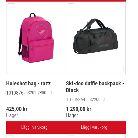
Holeshot bag - razz
Ski-doo duffle backpack -
Black
1010876
253201-2800-00
1010585
4693220090
425,00 kr
1 290,00 kr
I lager
I lager
Lägg i varukorg
Lägg i varukorg